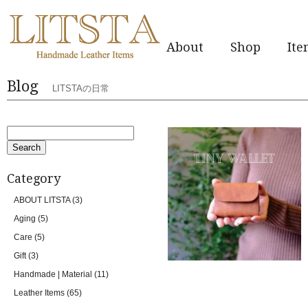
About
Shop
It
Blog
LITSTAの日常
Category
ABOUT LITSTA
(3)
Aging
(5)
Care
(5)
Gift
(3)
Handmade | Material
(11)
Leather Items
(65)