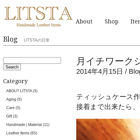
About
Shop
It
Blog
LITSTAの日常
月イチワーク
2014年4月15日 /
Blo
Category
ABOUT LITSTA
(3)
ティッシュケース
Aging
(5)
接着まで出来たら、
Care
(5)
Gift
(3)
Handmade | Material
(11)
Leather Items
(65)